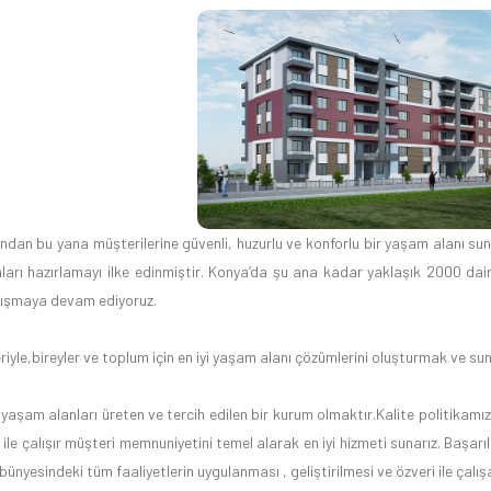
ndan bu yana müşterilerine güvenli, huzurlu ve konforlu bir yaşam alanı su
arı hazırlamayı ilke edinmiştir. Konya’da şu ana kadar yaklaşık 2000 da
çalışmaya devam ediyoruz.
riyle,bireyler ve toplum için en iyi yaşam alanı çözümlerini oluşturmak ve s
 ve yaşam alanları üreten ve tercih edilen bir kurum olmaktır.Kalite politikamı
 ile çalışır müşteri memnuniyetini temel alarak en iyi hizmeti sunarız. Başarı
bünyesindeki tüm faaliyetlerin uygulanması , geliştirilmesi ve özveri ile çal