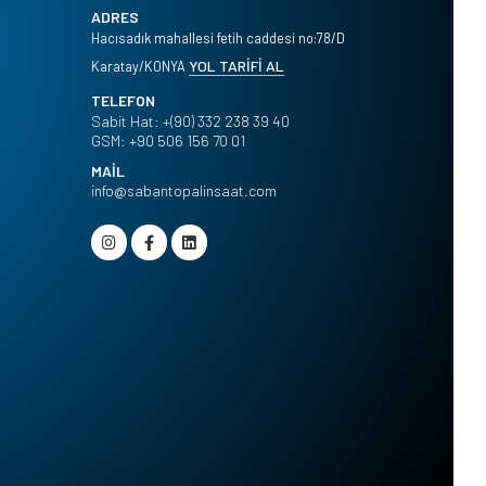
ADRES
Hacısadık mahallesi fetih caddesi no:78/D
YOL TARİFİ AL
Karatay/KONYA
TELEFON
Sabit Hat:
+(90) 332 238 39 40
GSM:
+90 506 156 70 01
MAİL
info@sabantopalinsaat.com